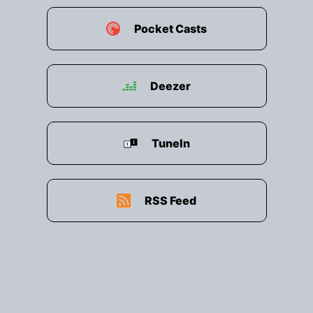
Pocket Casts
Deezer
TuneIn
RSS Feed