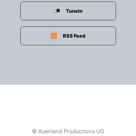
TuneIn
RSS Feed
© Auenland Productions UG