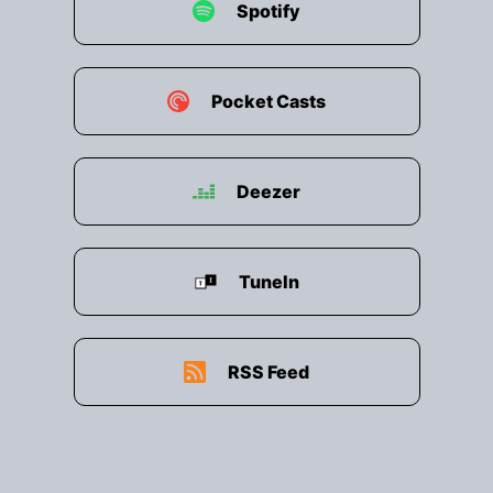
Spotify
Pocket Casts
Deezer
TuneIn
RSS Feed